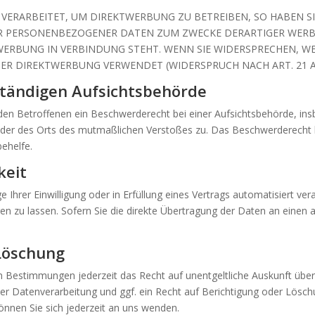
ERARBEITET, UM DIREKTWERBUNG ZU BETREIBEN, SO HABEN SIE
ER PERSONENBEZOGENER DATEN ZUM ZWECKE DERARTIGER WERBU
KTWERBUNG IN VERBINDUNG STEHT. WENN SIE WIDERSPRECHEN,
R DIREKTWERBUNG VERWENDET (WIDERSPRUCH NACH ART. 21 AB
ständigen Aufsichts­behörde
en Betroffenen ein Beschwerderecht bei einer Aufsichtsbehörde, ins
s oder des Orts des mutmaßlichen Verstoßes zu. Das Beschwerderecht
behelfe.
keit
 Ihrer Einwilligung oder in Erfüllung eines Vertrags automatisiert ver
 zu lassen. Sofern Sie die direkte Übertragung der Daten an einen a
Löschung
n Bestimmungen jederzeit das Recht auf unentgeltliche Auskunft üb
 Datenverarbeitung und ggf. ein Recht auf Berichtigung oder Löschu
en Sie sich jederzeit an uns wenden.