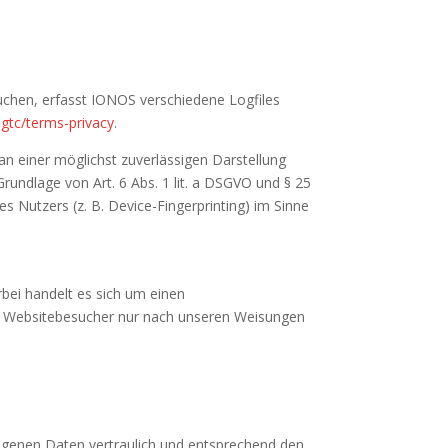
uchen, erfasst IONOS verschiedene Logfiles
gtc/terms-privacy
.
an einer möglichst zuverlässigen Darstellung
Grundlage von Art. 6 Abs. 1 lit. a DSGVO und § 25
s Nutzers (z. B. Device-Fingerprinting) im Sinne
bei handelt es sich um einen
er Websitebesucher nur nach unseren Weisungen
zogenen Daten vertraulich und entsprechend den