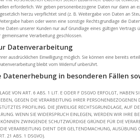
llen erforderlich. Wir geben personenbezogene Daten nur dann an ex
r gesetzlich hierzu verpflichtet sind (z. B. Weitergabe von Daten an S
r Weitergabe haben oder wenn eine sonstige Rechtsgrundlage die Date
e Daten unserer Kunden nur auf Grundlage eines gültigen Vertrags übe
r gemeinsame Verarbeitung geschlossen.
zur Datenverarbeitung
er ausdrücklichen Einwilligung möglich. Sie können eine bereits erteilt
Datenverarbeitung bleibt vom Widerruf unberührt.
e Datenerhebung in besonderen Fällen s
E VON ART. 6 ABS. 1 LIT. E ODER F DSGVO ERFOLGT, HABEN SI
GEBEN, GEGEN DIE VERARBEITUNG IHRER PERSONENBEZOGENEN D
STÜTZTES PROFILING. DIE JEWEILIGE RECHTSGRUNDLAGE, AUF D
ÄRUNG. WENN SIE WIDERSPRUCH EINLEGEN, WERDEN WIR IHRE
IR KÖNNEN ZWINGENDE SCHUTZWÜRDIGE GRÜNDE FÜR DIE VERARB
 DIE VERARBEITUNG DIENT DER GELTENDMACHUNG, AUSÜBUNG 
 21 ABS. 1 DSGVO).