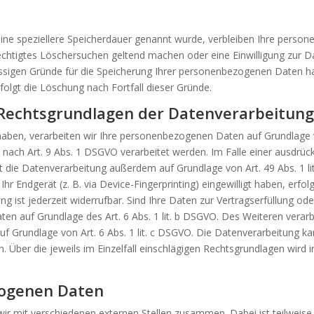
eine speziellere Speicherdauer genannt wurde, verbleiben Ihre perso
rechtigtes Löschersuchen geltend machen oder eine Einwilligung zur 
lässigen Gründe für die Speicherung Ihrer personenbezogenen Daten ha
folgt die Löschung nach Fortfall dieser Gründe.
Rechtsgrundlagen der Datenverarbeitung
 haben, verarbeiten wir Ihre personenbezogenen Daten auf Grundlage vo
nach Art. 9 Abs. 1 DSGVO verarbeitet werden. Im Falle einer ausdrückl
 die Datenverarbeitung außerdem auf Grundlage von Art. 49 Abs. 1 li
Ihr Endgerät (z. B. via Device-Fingerprinting) eingewilligt haben, erfo
g ist jederzeit widerrufbar. Sind Ihre Daten zur Vertragserfüllung od
en auf Grundlage des Art. 6 Abs. 1 lit. b DSGVO. Des Weiteren verarbe
d auf Grundlage von Art. 6 Abs. 1 lit. c DSGVO. Die Datenverarbeitung 
en. Über die jeweils im Einzelfall einschlägigen Rechtsgrundlagen wird
ogenen Daten
wir mit verschiedenen externen Stellen zusammen. Dabei ist teilweise