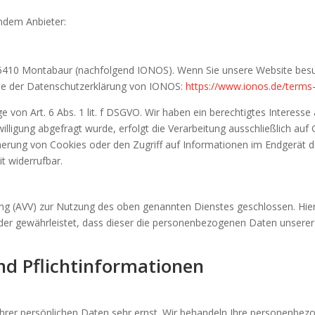
endem Anbieter:
, 56410 Montabaur (nachfolgend IONOS). Wenn Sie unsere Website bes
 Sie der Datenschutzerklärung von IONOS:
https://www.ionos.de/terms-
von Art. 6 Abs. 1 lit. f DSGVO. Wir haben ein berechtigtes Interesse 
lligung abgefragt wurde, erfolgt die Verarbeitung ausschließlich auf 
herung von Cookies oder den Zugriff auf Informationen im Endgerät de
t widerrufbar.
ung (AVV) zur Nutzung des oben genannten Dienstes geschlossen. Hier
, der gewährleistet, dass dieser die personenbezogenen Daten unser
nd Pflicht­informationen
Ihrer persönlichen Daten sehr ernst. Wir behandeln Ihre personenbe